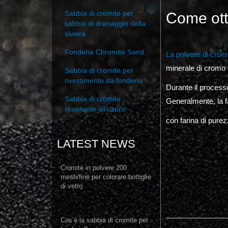
Sabbia di cromite per
Come ott
sabbia di drenaggio della
siviera
Fonderia Chromite Sand
La polvere di cro
minerale di cromo 
Sabbia di cromite per
rivestimento da fonderia
Durante il process
Sabbia di cromite
Generalmente, la f
resistente all’usura
con farina di purez
LATEST NEWS
Cromite in polvere 200
mesh/fine per colorare bottiglie
di vetro
Cos’è la sabbia di cromite per