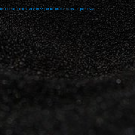
Sabbia di fonderia di minerale di cromo AFS45/55 per fusione di accessori per deviatoi ferroviari