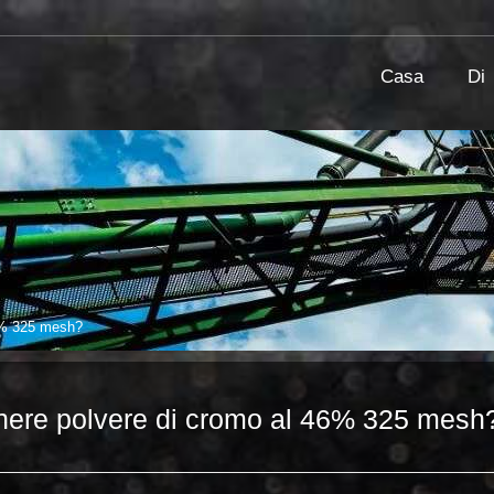
Casa
Di
6% 325 mesh?
nere polvere di cromo al 46% 325 mesh