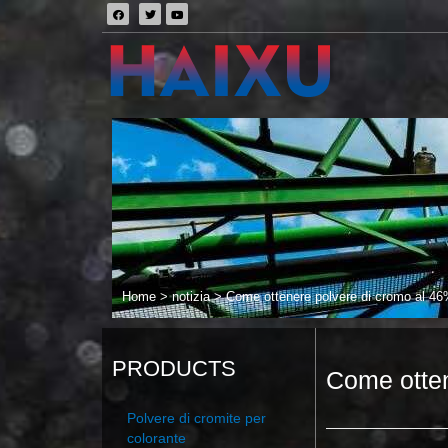
Home
>
notizia
>
Come ottenere polvere di cromo al 4
PRODUCTS
Come otte
Polvere di cromite per
colorante