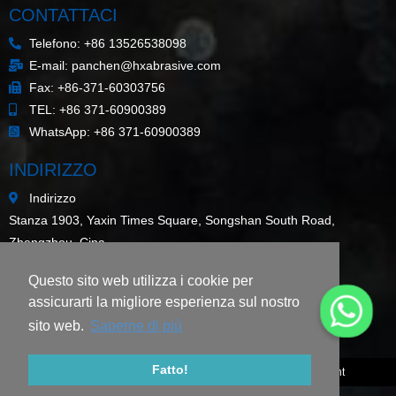
CONTATTACI
Telefono: +86 13526538098
E-mail: panchen@hxabrasive.com
Fax: +86-371-60303756
TEL: +86 371-60900389
WhatsApp: +86 371-60900389
INDIRIZZO
Indirizzo
Stanza 1903, Yaxin Times Square, Songshan South Road,
Zhengzhou, Cina
Mappa del sito
Questo sito web utilizza i cookie per
ULTIME NOTIZIE
assicurarti la migliore esperienza sul nostro
Cromite in polvere 200 mesh/fine per colorare bottiglie di vetro
sito web.
Saperne di più
Cos’è la sabbia di cromite per fonderia?
Fatto!
© 2009-2020 Zhengzhou Haixu Abrasives Co., Ltd. Copyright